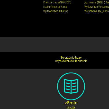
Wysoczańska, Barbara
Riley, Lucinda (1965-2021)
Jax, Joanna (1969- ) Ag
Wydawnictwo Filia
Esden-Tempska, Anna
Wydawniczo-Reklamow
Wydawnictwo Albatros
Warszawska Jax, Joanna
Tworzenie bazy
użytkowników biblioteki
28mln
KSIĄŻEK