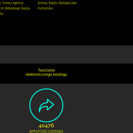
i, Tomasz Agencja
Sońska, Natalia Wydawnictwo
Krzysteczko, Anna (1970- )
czo-Reklamowa Skarpa
Poznańskie
ska
Tworzenie
elektronicznego katalogu
40476
WYPOŻYCZEŃ CODZIENNIE