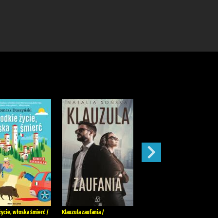
życie, włoska śmierć /
Klauzula zaufania /
Słowiańska krew /