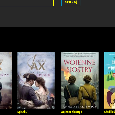
szukaj
Spisek /
Wojenne siostry /
Słodkie 