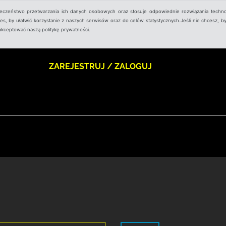
ieczeństwo przetwarzania ich danych osobowych oraz stosuje odpowiednie rozwiązania techno
, by ułatwić korzystanie z naszych serwisów oraz do celów statystycznych.Jeśli nie chcesz, by
aakceptować naszą politykę prywatności.
ZAREJESTRUJ / ZALOGUJ