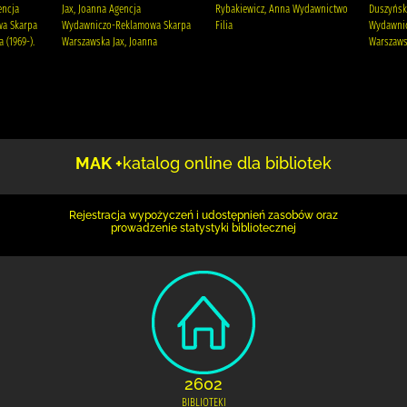
encja
Jax, Joanna Agencja
Rybakiewicz, Anna Wydawnictwo
Duszyńsk
a Skarpa
Wydawniczo-Reklamowa Skarpa
Filia
Wydawni
 (1969-).
Warszawska Jax, Joanna
Warszaw
MAK +
katalog online dla bibliotek
Rejestracja wypożyczeń i udostępnień zasobów oraz
prowadzenie statystyki bibliotecznej
2602
BIBLIOTEKI