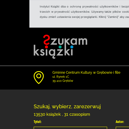
Instytut Książki dba o ochronę prywatności użytkowników i bezp
trzecich w prywatność użytkowników. Używamy także plików cookies
dysku zmień ustawienia swojej przeglądarki. Kliknij "Zamknij" aby z
Gminne Centrum Kultury w Grębowie i filie
ul. Rynek 1C
39-410 Grębów
Szukaj, wybierz, zarezerwuj
13530 książek , 31 czasopism
Tytuł:
Autor: