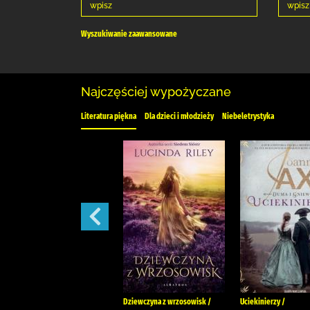
Wyszukiwanie zaawansowane
Najczęściej wypożyczane
Literatura piękna
Dla dzieci i młodzieży
Niebeletrystyka
Nigdy się nie poddam /
Dziewczyna z wrzosowisk /
Uciekinierzy /