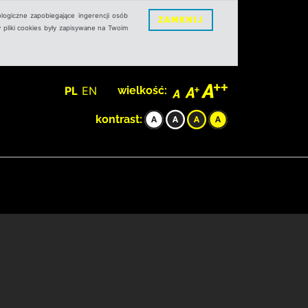
logiczne zapobiegające ingerencji osób
ZAMKNIJ
 pliki cookies były zapisywane na Twoim
PL
EN
wielkość:
kontrast: