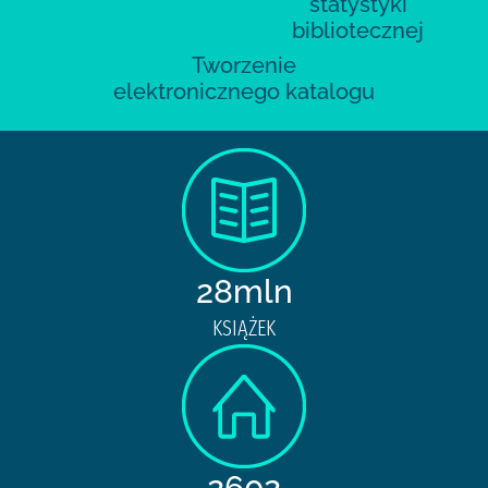
statystyki
bibliotecznej
Tworzenie
elektronicznego katalogu
28mln
KSIĄŻEK
2602