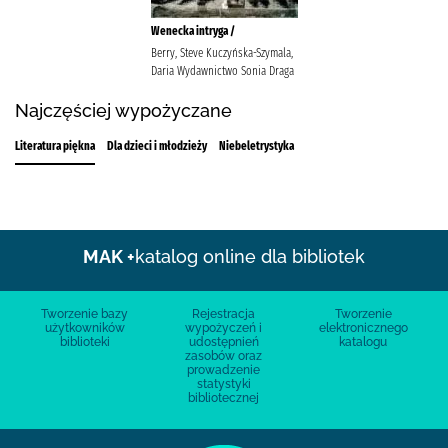
Wenecka intryga /
Berry, Steve Kuczyńska-Szymala,
Daria Wydawnictwo Sonia Draga
Najczęściej wypożyczane
Literatura piękna
Dla dzieci i młodzieży
Niebeletrystyka
MAK +
katalog online dla bibliotek
Tworzenie bazy
Rejestracja
Tworzenie
użytkowników
wypożyczeń i
elektronicznego
biblioteki
udostępnień
katalogu
zasobów oraz
prowadzenie
statystyki
bibliotecznej