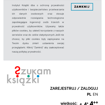
Instytut Książki dba o ochronę prywatności
ZAMKNIJ
użytkowników i bezpieczeństwo przetwarzania
ich danych osobowych oraz stosuje
odpowiednie rozwiązania technologiczne
zapobiegające ingerencji osób trzecich w
prywatność użytkowników. Używamy także
plików cookies, by ułatwić korzystanie z naszych
serwisów oraz do celów statystycznych.Jeśli nie
chcesz, by pliki cookies były zapisywane na
Twoim dysku zmień ustawienia swojej
przeglądarki. Kliknij "Zamknij" aby zaakceptować
naszą politykę prywatności.
ZAREJESTRUJ / ZALOGUJ
PL
EN
wielkość: