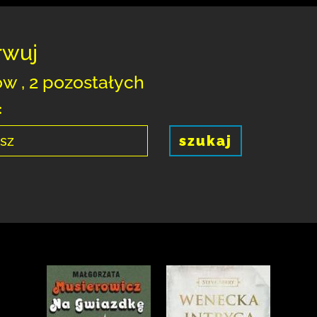
rwuj
ow , 2 pozostałych
:
szukaj