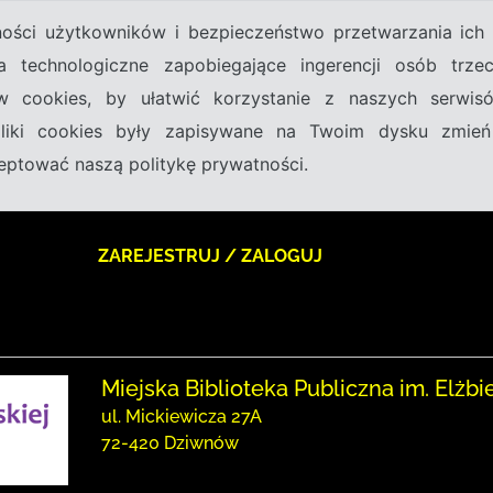
tności użytkowników i bezpieczeństwo przetwarzania ic
a technologiczne zapobiegające ingerencji osób trz
w cookies, by ułatwić korzystanie z naszych serwi
 pliki cookies były zapisywane na Twoim dysku zmień
kceptować naszą politykę prywatności.
ZAREJESTRUJ / ZALOGUJ
Miejska Biblioteka Publiczna im. Elżbi
ul. Mickiewicza 27A
72-420 Dziwnów