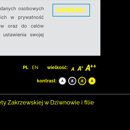
h danych osobowych
ZAMKNIJ
ecich w prywatność
sów oraz do celów
 ustawienia swojej
PL
EN
wielkość:
kontrast:
ety Zakrzewskiej w Dziwnowie i filie