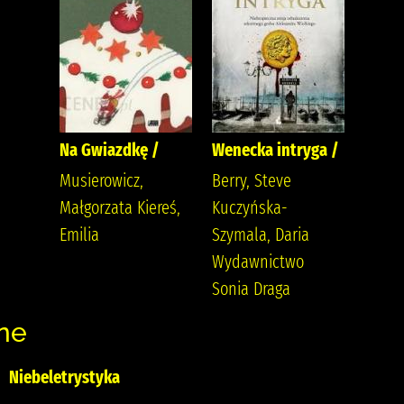
Na Gwiazdkę /
Wenecka intryga /
Musierowicz,
Berry, Steve
Małgorzata Kiereś,
Kuczyńska-
Emilia
Szymala, Daria
Wydawnictwo
Sonia Draga
ne
Niebeletrystyka