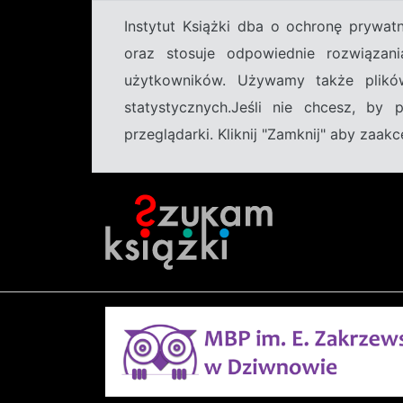
Instytut Książki dba o ochronę prywa
oraz stosuje odpowiednie rozwiązani
użytkowników. Używamy także plikó
statystycznych.Jeśli nie chcesz, by
przeglądarki. Kliknij "Zamknij" aby zaa