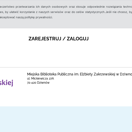
ieczeństwo przetwarzania ich danych osobowych oraz stosuje odpowiednie rozwiązania techno
, by ułatwić korzystanie z naszych serwisów oraz do celów statystycznych.Jeśli nie chcesz, by
aakceptować naszą politykę prywatności.
ZAREJESTRUJ / ZALOGUJ
Miejska Biblioteka Publiczna im. Elżbiety Zakrzewskiej w Dziwnowi
ul. Mickiewicza 27A
72-420 Dziwnów