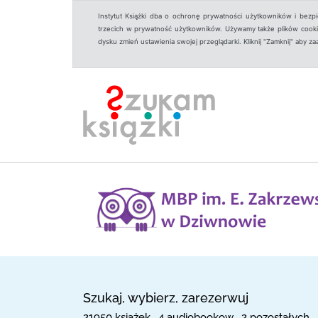
Instytut Książki dba o ochronę prywatności użytkowników i bezp
trzecich w prywatność użytkowników. Używamy także plików cookies
dysku zmień ustawienia swojej przeglądarki. Kliknij "Zamknij" aby z
Szukaj, wybierz, zarezerwuj
21950 książek , 4 audiobookow , 2 pozostałych