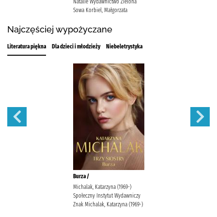
Natalie Wydawnictwo Zielona
Sowa Korbiel, Małgorzata
Najczęściej wypożyczane
Literatura piękna
Dla dzieci i młodzieży
Niebeletrystyka
Burza /
Michalak, Katarzyna (1969-)
Społeczny Instytut Wydawniczy
Znak Michalak, Katarzyna (1969-)