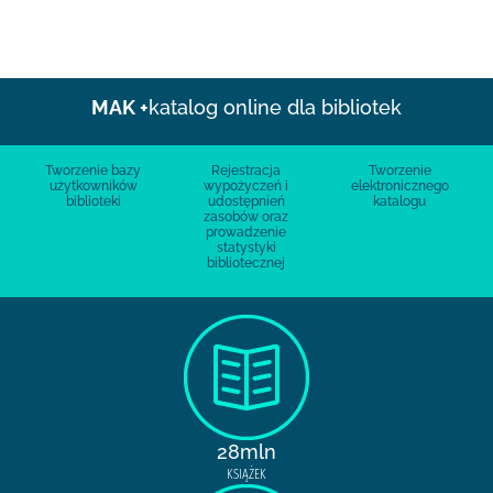
MAK +
katalog online dla bibliotek
Tworzenie bazy
Rejestracja
Tworzenie
użytkowników
wypożyczeń i
elektronicznego
biblioteki
udostępnień
katalogu
zasobów oraz
prowadzenie
statystyki
bibliotecznej
28mln
KSIĄŻEK