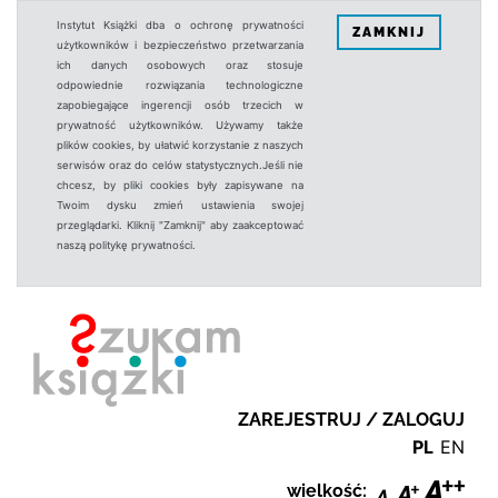
Instytut Książki dba o ochronę prywatności
ZAMKNIJ
użytkowników i bezpieczeństwo przetwarzania
ich danych osobowych oraz stosuje
odpowiednie rozwiązania technologiczne
zapobiegające ingerencji osób trzecich w
prywatność użytkowników. Używamy także
plików cookies, by ułatwić korzystanie z naszych
serwisów oraz do celów statystycznych.Jeśli nie
chcesz, by pliki cookies były zapisywane na
Twoim dysku zmień ustawienia swojej
przeglądarki. Kliknij "Zamknij" aby zaakceptować
naszą politykę prywatności.
ZAREJESTRUJ / ZALOGUJ
PL
EN
wielkość: