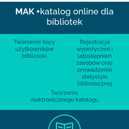
MAK +
katalog online dla
bibliotek
Tworzenie bazy
Rejestracja
użytkowników
wypożyczeń i
biblioteki
udostępnień
zasobów oraz
prowadzenie
statystyki
bibliotecznej
Tworzenie
elektronicznego katalogu