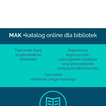
MAK +
katalog online dla bibliotek
Tworzenie bazy
Rejestracja
użytkowników
wypożyczeń i
biblioteki
udostępnień zasobów
oraz prowadzenie
statystyki bibliotecznej
Tworzenie
elektronicznego katalogu