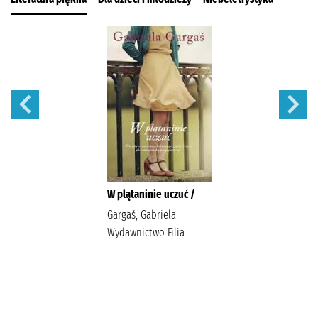
W plątaninie uczuć /
Gargaś, Gabriela
Wydawnictwo Filia