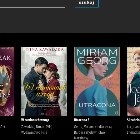
szukaj
W ramionach wroga
Utracona /
Skradzio
50-)
Zawadzka, Nina (1991-)
Georg, Miriam Niedźwiecka,
Jax, Joa
Wydawnictwo Filia
Barbara Wydawnictwo
Literacki
Marginesy