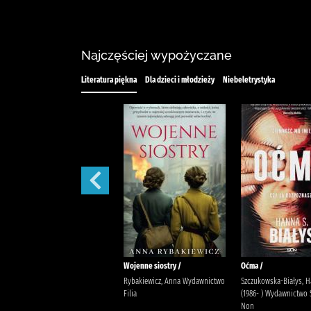
Najczęściej wypożyczane
Literatura piękna
Dla dzieci i młodzieży
Niebeletrystyka
Cisza w mazurskim lesie /
Wojenne siostry /
Oćma /
Podleska, Sandra Termedia
Rybakiewicz, Anna Wydawnictwo
Szczukowska-Białys, 
Filia
(1986- ) Wydawnictwo 
Non