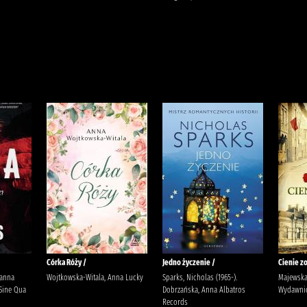
Córka Róży /
Jedno życzenie /
Cienie zo
Hanna
Wojtkowska-Witala, Anna Lucky
Sparks, Nicholas (1965-).
Majewska
Sine Qua
Dobrzańska, Anna Albatros
Wydawnic
Records