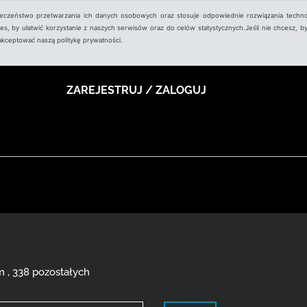
ieczeństwo przetwarzania ich danych osobowych oraz stosuje odpowiednie rozwiązania techno
, by ułatwić korzystanie z naszych serwisów oraz do celów statystycznych.Jeśli nie chcesz, by
aakceptować naszą politykę prywatności.
ZAREJESTRUJ / ZALOGUJ
m , 338 pozostałych