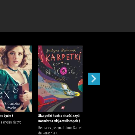
ne życie /
Skarpetki kontra nicość, czyli
Schodów się nie pali /.
Kosmiczna misja otulistópek /
nna Wydawnictwo
Tochman, Wojciech
e
Bednarek, Justyna Latour, Daniel
de Poradnia K.