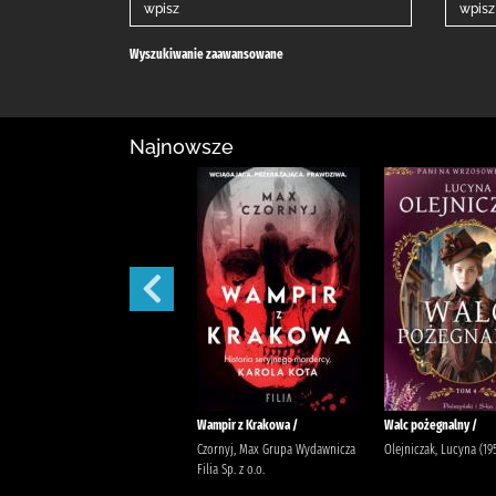
Wyszukiwanie zaawansowane
Najnowsze
Wiatr zmian /
Wampir z Krakowa /
Walc pożegnalny /
Mąkosa, Zofia Publicat Mąkosa,
Czornyj, Max Grupa Wydawnicza
Olejniczak, Lucyna (19
Zofia
Filia Sp. z o.o.