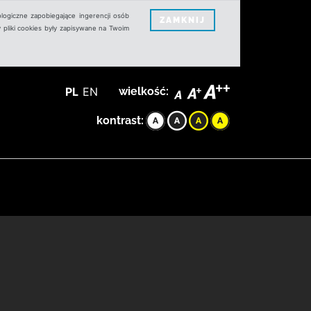
logiczne zapobiegające ingerencji osób
ZAMKNIJ
 pliki cookies były zapisywane na Twoim
PL
EN
wielkość:
kontrast: