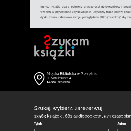
Instytut Książki dba o ochronę prywatności użytkowników i bezp
trzecich w prywatność użytkowników. Używamy także plików cookies
dysku zmień ustawienia swojej przeglądarki. Kliknij "Zamknij" aby z
Miejska Biblioteka w Pieniężnie
ul. Sienkiewicza 4
14-520 Pieniężno
Szukaj, wybierz, zarezerwuj
13563 książek , 681 audiobookow , 574 czasopis
Tytuł:
Autor: