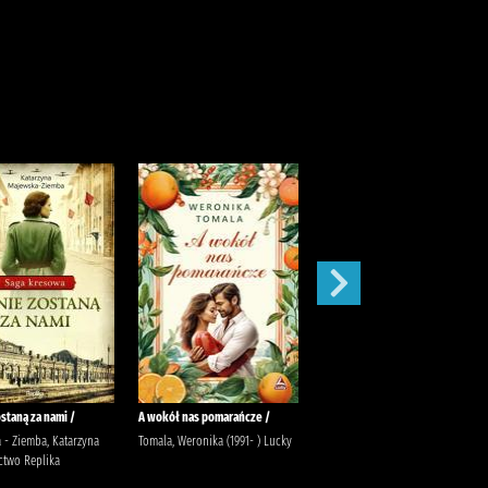
staną za nami /
A wokół nas pomarańcze /
Apaszka w kwiaty jabłoni /
 - Ziemba, Katarzyna
Tomala, Weronika (1991- ) Lucky
Wojtkowska-Witala, Anna Lucky
two Replika