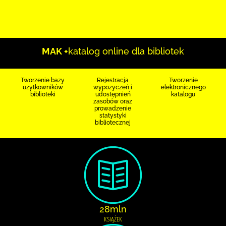
MAK +
katalog online dla bibliotek
Tworzenie bazy
Rejestracja
Tworzenie
użytkowników
wypożyczeń i
elektronicznego
biblioteki
udostępnień
katalogu
zasobów oraz
prowadzenie
statystyki
bibliotecznej
28mln
KSIĄŻEK