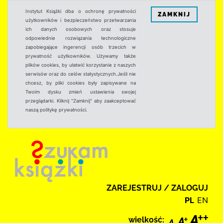
Instytut Książki dba o ochronę prywatności
ZAMKNIJ
użytkowników i bezpieczeństwo przetwarzania
ich danych osobowych oraz stosuje
odpowiednie rozwiązania technologiczne
zapobiegające ingerencji osób trzecich w
prywatność użytkowników. Używamy także
plików cookies, by ułatwić korzystanie z naszych
serwisów oraz do celów statystycznych.Jeśli nie
chcesz, by pliki cookies były zapisywane na
Twoim dysku zmień ustawienia swojej
przeglądarki. Kliknij "Zamknij" aby zaakceptować
naszą politykę prywatności.
ZAREJESTRUJ / ZALOGUJ
PL
EN
wielkość: