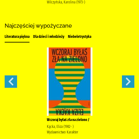
Wilczyńska, Karolina (1973-)
Najczęściej wypożyczane
Literatura piękna
Dla dzieci i młodzieży
Niebeletrystyka
Wczoraj byłaś zła na zielono /
Kącka, Eliza (1982- )
Wydawnictwo Karakter