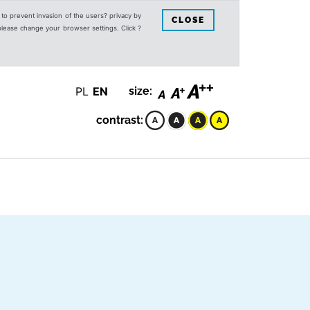
s to prevent invasion of the users? privacy by
CLOSE
 please change your browser settings. Click ?
PL
EN
size:
contrast: