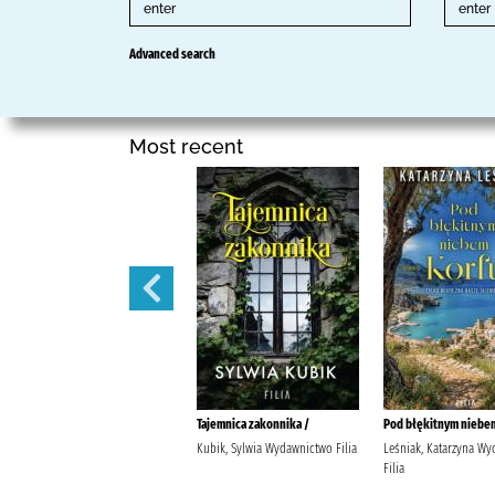
Advanced search
Most recent
Laleczka /
Tajemnica zakonnika /
Pod błękitnym niebem
Jax, Joanna Wydawnictwo Dobre
Kubik, Sylwia Wydawnictwo Filia
Leśniak, Katarzyna W
Strony.
Filia