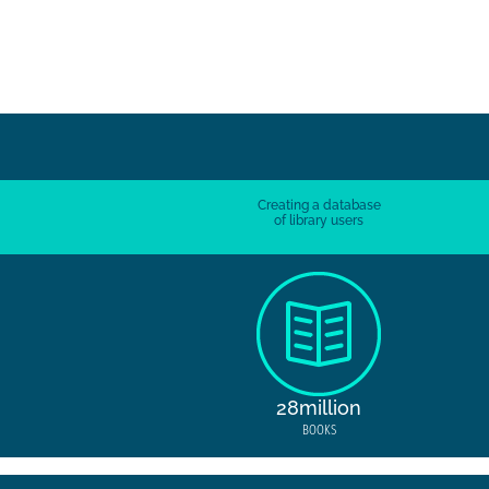
Maria
Creating a database
of library users
28million
BOOKS