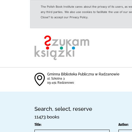
The Polish Book Institute cares about the privacy of its users, as w
any third parties. We also use cookies to facilitate the use of our
Close? to accept our Privacy Policy.
Gminna Biblioteka Publiczna w Radzanowie
ul. Szkolna 3
09-451 Radzanowo
Search, select, reserve
11473 books
Title:
Author: