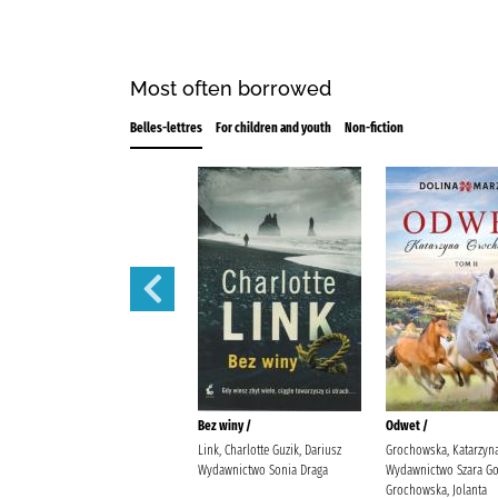
Most often borrowed
Belles-lettres
For children and youth
Non-fiction
Warto poczekać /
Bez winy /
Odwet /
Fabisińska, Liliana (1971- ).
Link, Charlotte Guzik, Dariusz
Grochowska, Katarzyn
Fabisińska, Liliana (1971-) Silver
Wydawnictwo Sonia Draga
Wydawnictwo Szara Go
Oficyna Wydawnicza Fabisińska,
Grochowska, Jolanta