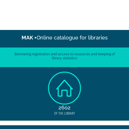
MAK +
Online catalogue for libraries
Borrowing registration and access to resources and keeping of
library statistics
2602
OF THE LIBRARY