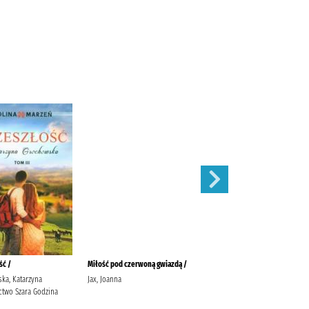
ść /
Miłość pod czerwoną gwiazdą /
Wybór Renaty /
ka, Katarzyna
Jax, Joanna
Orczyk-Wiczkowska, Marzena
two Szara Godzina
Wydawnictwo Szara Godzina
Wiczkowska, Marzena Orczyk-