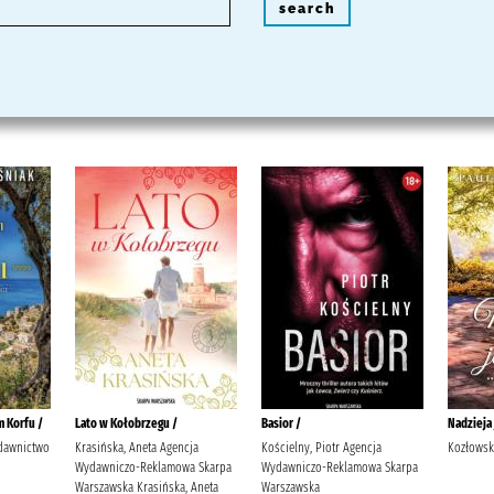
search
 Korfu /
Lato w Kołobrzegu /
Basior /
Nadzieja 
ydawnictwo
Krasińska, Aneta Agencja
Kościelny, Piotr Agencja
Kozłowsk
Wydawniczo-Reklamowa Skarpa
Wydawniczo-Reklamowa Skarpa
Warszawska Krasińska, Aneta
Warszawska