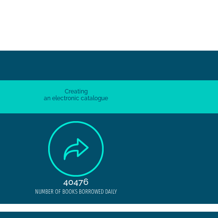
[Odsyłacze]
Creating
an electronic catalogue
40476
NUMBER OF BOOKS BORROWED DAILY