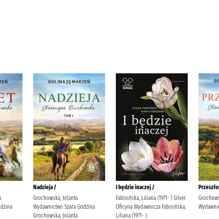
Nadzieja /
I będzie inaczej /
Przeszło
a
Grochowska, Jolanta
Fabisińska, Liliana (1971- ) Silver
Grochows
dzina
Wydawnictwo Szara Godzina
Oficyna Wydawnicza Fabisińska,
Wydawnic
Grochowska, Jolanta
Liliana (1971- ).