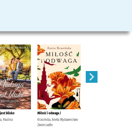
jest blisko
Miłość i odwaga /
Guiness World Rekord.Edycja
piłkarska.
a, Paulina
Krasińska, Aneta Wydawnictwo
Zwierciadło
zbiorowe, Opracowanie