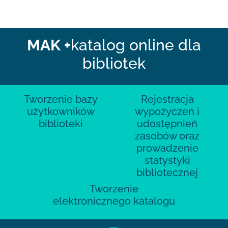
MAK +
katalog online dla
bibliotek
Tworzenie bazy
Rejestracja
użytkowników
wypożyczeń i
biblioteki
udostępnień
zasobów oraz
prowadzenie
statystyki
bibliotecznej
Tworzenie
elektronicznego katalogu