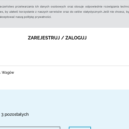
ieczeństwo przetwarzania ich danych osobowych oraz stosuje odpowiednie rozwiązania techno
, by ułatwić korzystanie z naszych serwisów oraz do celów statystycznych.Jeśli nie chcesz, by
aakceptować naszą politykę prywatności.
ZAREJESTRUJ / ZALOGUJ
m. Wagów
, 3 pozostałych