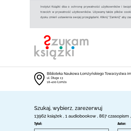
Instytut Książki dba o ochronę prywatności użytkowników i bezp
trzecich w prywatność użytkowników. Używamy także plików cookies
dysku zmień ustawienia swojej przeglądarki. Kliknij "Zamknij" aby z
Biblioteka Naukowa Łomżyńskiego Towarzystwa i
ul. Długa 13
18-400 Łomża
Szukaj, wybierz, zarezerwuj
13962 książek , 1 audiobookow , 867 czasopism 
Tytuł:
Autor: