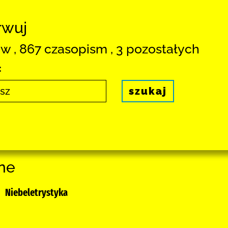
rwuj
ow , 867 czasopism , 3 pozostałych
:
szukaj
ne
Niebeletrystyka