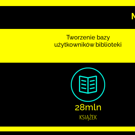
Tworzenie bazy
użytkowników biblioteki
28mln
KSIĄŻEK