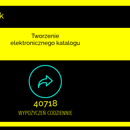
k
Tworzenie
elektronicznego katalogu
40718
WYPOŻYCZEŃ CODZIENNIE