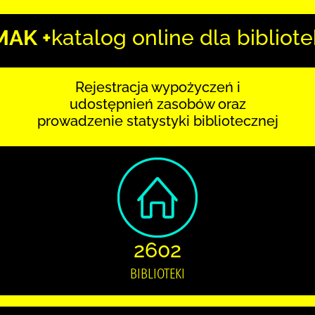
MAK +
katalog online dla bibliote
Rejestracja wypożyczeń i
udostępnień zasobów oraz
prowadzenie statystyki bibliotecznej
2602
BIBLIOTEKI