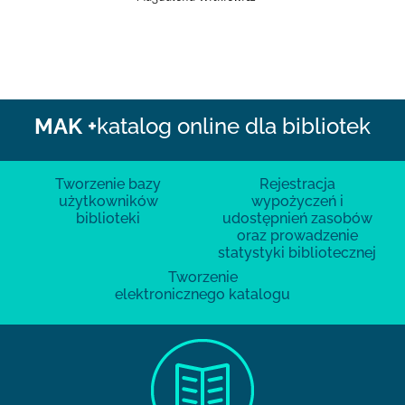
MAK +
katalog online dla bibliotek
Tworzenie bazy
Rejestracja
użytkowników
wypożyczeń i
biblioteki
udostępnień zasobów
oraz prowadzenie
statystyki bibliotecznej
Tworzenie
elektronicznego katalogu