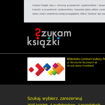
Instytut Książki dba o ochronę prywatności użytkowników i bezp
trzecich w prywatność użytkowników. Używamy także plików cookies
dysku zmień ustawienia swojej przeglądarki. Kliknij "Zamknij" aby z
Biblioteka Centrum Kultury P
ul. Strzelców Siczowych 56
76 018 Iwano-Frankiwsk
Szukaj, wybierz, zarezerwuj
3916 książek , 5 audiobookow , 2 pozostałych