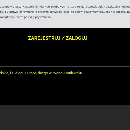
ieczeństwo przetwarzania ich danych osobowych oraz stosuje odpowiednie rozwiązania techno
, by ułatwić korzystanie z naszych serwisów oraz do celów statystycznych.Jeśli nie chcesz, by
aakceptować naszą politykę prywatności.
ZAREJESTRUJ / ZALOGUJ
olskiej i Dialogu Europejskiego w Iwano-Frankiwsku