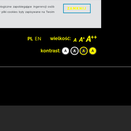
logiczne zapobiegające ingerencji osób
ZAMKNIJ
 pliki cookies były zapisywane na Twoim
PL
EN
wielkość:
kontrast: