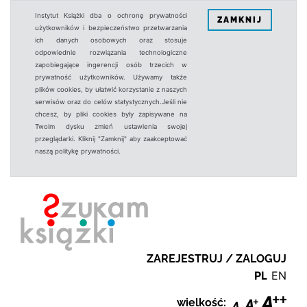
Instytut Książki dba o ochronę prywatności
ZAMKNIJ
użytkowników i bezpieczeństwo przetwarzania
ich danych osobowych oraz stosuje
odpowiednie rozwiązania technologiczne
zapobiegające ingerencji osób trzecich w
prywatność użytkowników. Używamy także
plików cookies, by ułatwić korzystanie z naszych
serwisów oraz do celów statystycznych.Jeśli nie
chcesz, by pliki cookies były zapisywane na
Twoim dysku zmień ustawienia swojej
przeglądarki. Kliknij "Zamknij" aby zaakceptować
naszą politykę prywatności.
ZAREJESTRUJ / ZALOGUJ
PL
EN
wielkość: