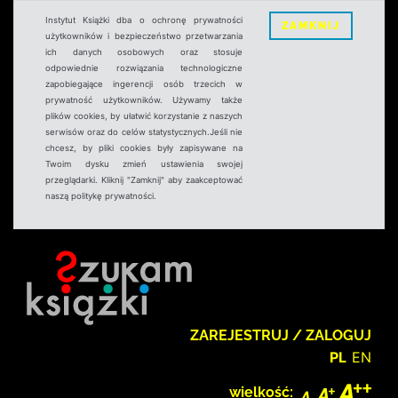
Instytut Książki dba o ochronę prywatności
ZAMKNIJ
użytkowników i bezpieczeństwo przetwarzania
ich danych osobowych oraz stosuje
odpowiednie rozwiązania technologiczne
zapobiegające ingerencji osób trzecich w
prywatność użytkowników. Używamy także
plików cookies, by ułatwić korzystanie z naszych
serwisów oraz do celów statystycznych.Jeśli nie
chcesz, by pliki cookies były zapisywane na
Twoim dysku zmień ustawienia swojej
przeglądarki. Kliknij "Zamknij" aby zaakceptować
naszą politykę prywatności.
ZAREJESTRUJ / ZALOGUJ
PL
EN
wielkość: