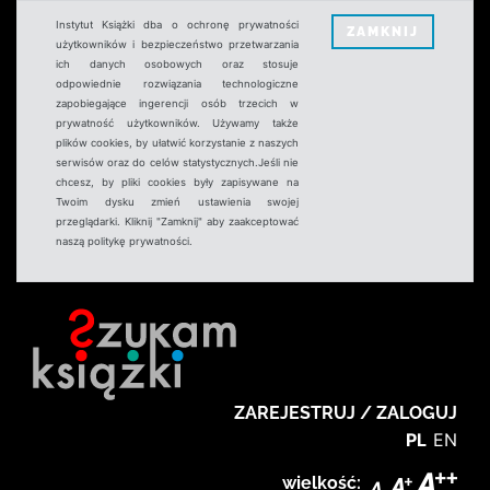
Instytut Książki dba o ochronę prywatności
ZAMKNIJ
użytkowników i bezpieczeństwo przetwarzania
ich danych osobowych oraz stosuje
odpowiednie rozwiązania technologiczne
zapobiegające ingerencji osób trzecich w
prywatność użytkowników. Używamy także
plików cookies, by ułatwić korzystanie z naszych
serwisów oraz do celów statystycznych.Jeśli nie
chcesz, by pliki cookies były zapisywane na
Twoim dysku zmień ustawienia swojej
przeglądarki. Kliknij "Zamknij" aby zaakceptować
naszą politykę prywatności.
ZAREJESTRUJ / ZALOGUJ
PL
EN
wielkość: