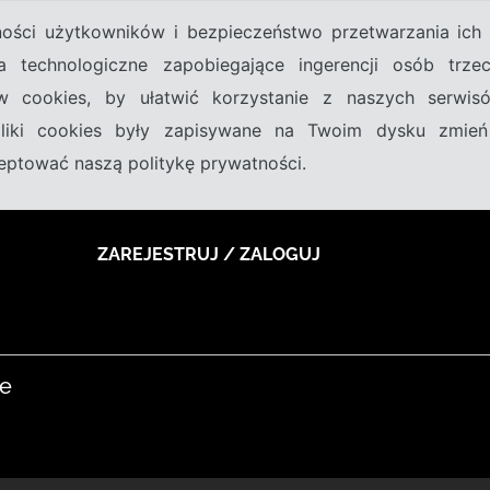
tności użytkowników i bezpieczeństwo przetwarzania ic
a technologiczne zapobiegające ingerencji osób trz
w cookies, by ułatwić korzystanie z naszych serwi
 pliki cookies były zapisywane na Twoim dysku zmień
kceptować naszą politykę prywatności.
ZAREJESTRUJ / ZALOGUJ
ie