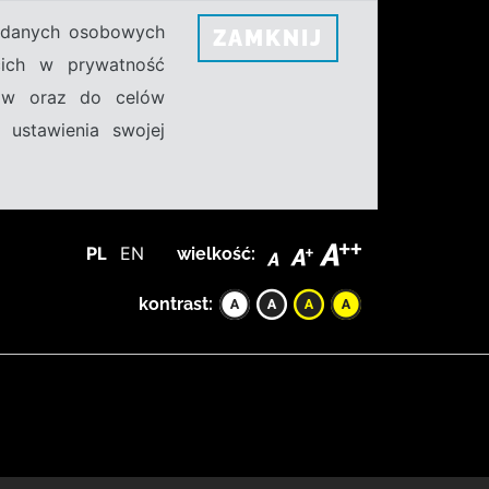
h danych osobowych
ZAMKNIJ
ecich w prywatność
sów oraz do celów
 ustawienia swojej
PL
EN
wielkość:
kontrast: