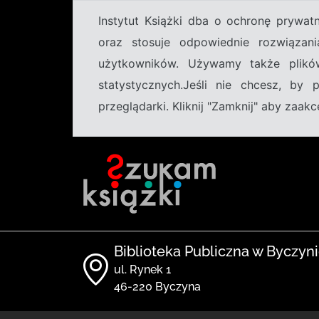
Instytut Książki dba o ochronę prywa
oraz stosuje odpowiednie rozwiązani
użytkowników. Używamy także plikó
statystycznych.Jeśli nie chcesz, by
przeglądarki. Kliknij "Zamknij" aby zaa
Biblioteka Publiczna w Byczyn
ul. Rynek 1
46-220 Byczyna