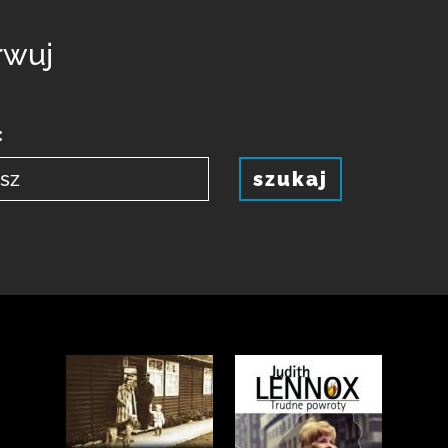
rwuj
:
szukaj