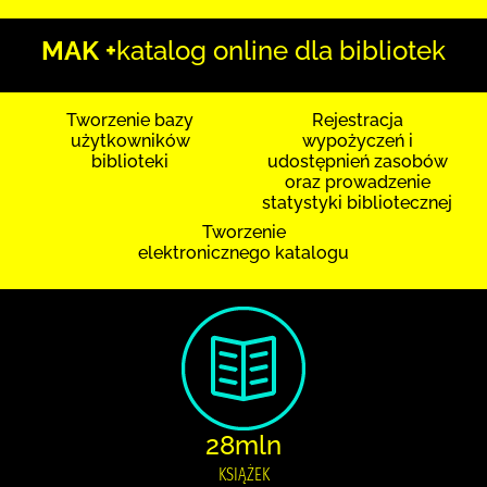
MAK +
katalog online dla bibliotek
Tworzenie bazy
Rejestracja
użytkowników
wypożyczeń i
biblioteki
udostępnień zasobów
oraz prowadzenie
statystyki bibliotecznej
Tworzenie
elektronicznego katalogu
28mln
KSIĄŻEK