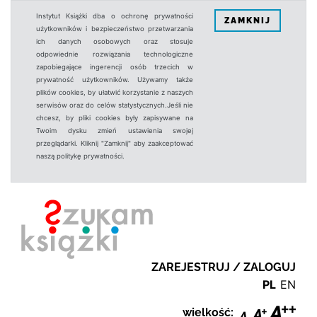
Instytut Książki dba o ochronę prywatności
ZAMKNIJ
użytkowników i bezpieczeństwo przetwarzania
ich danych osobowych oraz stosuje
odpowiednie rozwiązania technologiczne
zapobiegające ingerencji osób trzecich w
prywatność użytkowników. Używamy także
plików cookies, by ułatwić korzystanie z naszych
serwisów oraz do celów statystycznych.Jeśli nie
chcesz, by pliki cookies były zapisywane na
Twoim dysku zmień ustawienia swojej
przeglądarki. Kliknij "Zamknij" aby zaakceptować
naszą politykę prywatności.
ZAREJESTRUJ / ZALOGUJ
PL
EN
wielkość: