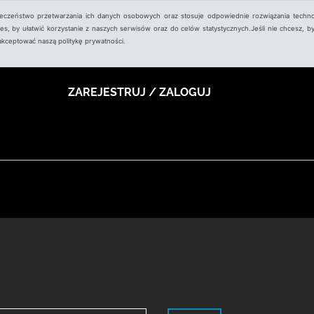
ieczeństwo przetwarzania ich danych osobowych oraz stosuje odpowiednie rozwiązania techno
, by ułatwić korzystanie z naszych serwisów oraz do celów statystycznych.Jeśli nie chcesz, by
aakceptować naszą politykę prywatności.
ZAREJESTRUJ / ZALOGUJ