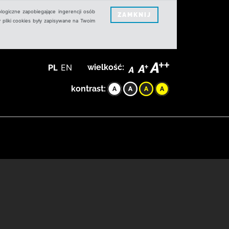
logiczne zapobiegające ingerencji osób
ZAMKNIJ
 pliki cookies były zapisywane na Twoim
PL
EN
wielkość:
kontrast: