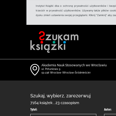
Instytut Książki dba o ochronę prywatności użytkowników i bezp
trzecich w prywatność użytkowników. Używamy także plików cookies
dysku zmień ustawienia swojej przeglądarki. Kliknij "Zamknij" aby z
Akademia Nauk Stosowanych we Wrocławiu
ul. Petuniowa 9
53-238 Wrocław (Wrocław-Śródmieście)
Szukaj, wybierz, zarezerwuj
7164 książek , 23 czasopism
Tytuł:
Autor: