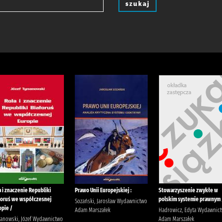
szukaj
a i znaczenie Republiki
Prawo Unii Europejskiej :
Stowarzyszenie zwykłe w
łoruś we współczesnej
polskim systemie prawnym 
Sozański, Jarosław Wydawnictwo
opie /
Adam Marszałek
Hadrowicz, Edyta Wydawnic
anowski, Józef Wydawnictwo
Adam Marszałek