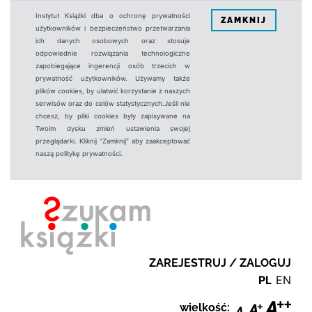
Instytut Książki dba o ochronę prywatności
ZAMKNIJ
użytkowników i bezpieczeństwo przetwarzania
ich danych osobowych oraz stosuje
odpowiednie rozwiązania technologiczne
zapobiegające ingerencji osób trzecich w
prywatność użytkowników. Używamy także
plików cookies, by ułatwić korzystanie z naszych
serwisów oraz do celów statystycznych.Jeśli nie
chcesz, by pliki cookies były zapisywane na
Twoim dysku zmień ustawienia swojej
przeglądarki. Kliknij "Zamknij" aby zaakceptować
naszą politykę prywatności.
ZAREJESTRUJ / ZALOGUJ
PL
EN
wielkość: