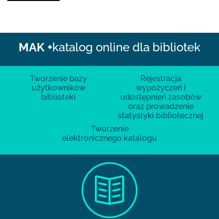
MAK +
katalog online dla bibliotek
Tworzenie bazy
Rejestracja
użytkowników
wypożyczeń i
biblioteki
udostępnień zasobów
oraz prowadzenie
statystyki bibliotecznej
Tworzenie
elektronicznego katalogu