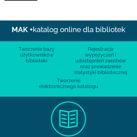
MAK +
katalog online dla bibliotek
Tworzenie bazy
Rejestracja
użytkowników
wypożyczeń i
biblioteki
udostępnień zasobów
oraz prowadzenie
statystyki bibliotecznej
Tworzenie
elektronicznego katalogu