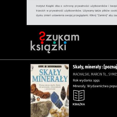
Instytut Książki dba o ochronę prywatności użytkowników i bezp
trzecich w prywatność użytkowników. Używamy także plików cookies
dysku zmień ustawienia swojej przeglądarki. Kliknij "Zamknij" aby z
Skały, minerały : [pozna
MACHALSKI, MARCIN TŁ., SYM
Rok wydania: 1991
Minerały, Wydawnictwa popu