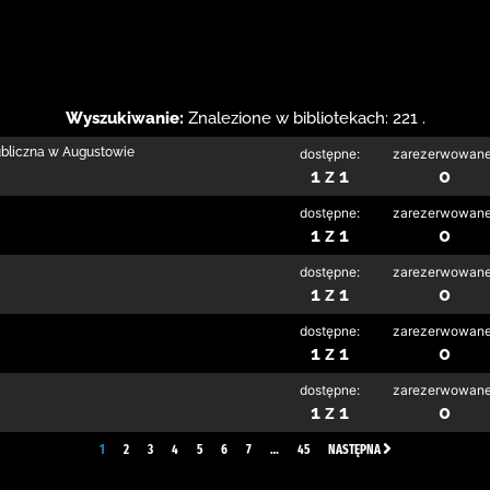
Wyszukiwanie:
Znalezione w bibliotekach: 221 .
ubliczna w Augustowie
dostępne:
zarezerwowane
1 z 1
0
dostępne:
zarezerwowane
1 z 1
0
dostępne:
zarezerwowane
1 z 1
0
dostępne:
zarezerwowane
1 z 1
0
dostępne:
zarezerwowane
1 z 1
0
1
2
3
4
5
6
7
…
45
NASTĘPNA