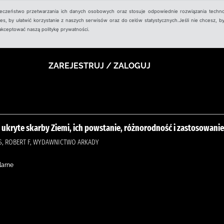
ieczeństwo przetwarzania ich danych osobowych oraz stosuje odpowiednie rozwiązania techno
, by ułatwić korzystanie z naszych serwisów oraz do celów statystycznych.Jeśli nie chcesz, by
aakceptować naszą politykę prywatności.
ZAREJESTRUJ / ZALOGUJ
j ukryte skarby Ziemi, ich powstanie, różnorodność i zastosowanie
ES, ROBERT F, WYDAWNICTWO ARKADY
larne