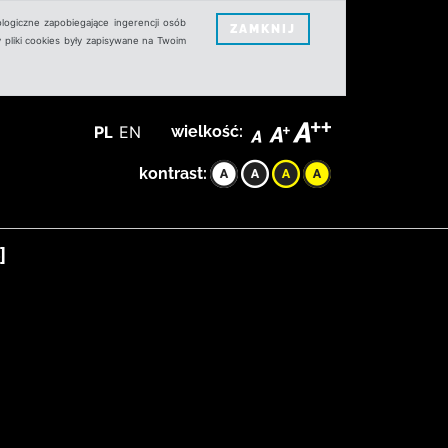
logiczne zapobiegające ingerencji osób
ZAMKNIJ
 pliki cookies były zapisywane na Twoim
PL
EN
wielkość:
kontrast:
]