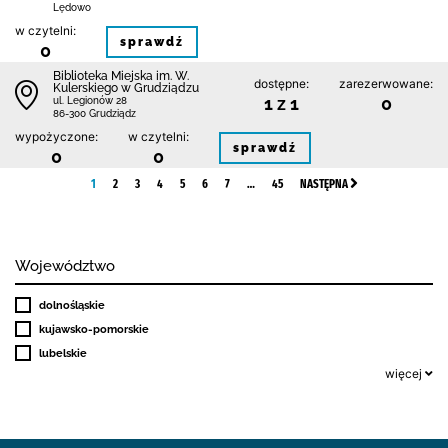
Lędowo
w czytelni:
sprawdź
0
Biblioteka Miejska im. W.
dostępne:
zarezerwowane:
Kulerskiego w Grudziądzu
1 z 1
0
ul. Legionów 28
86-300 Grudziądz
wypożyczone:
w czytelni:
sprawdź
0
0
1
2
3
4
5
6
7
…
45
NASTĘPNA
Województwo
dolnośląskie
kujawsko-pomorskie
lubelskie
więcej