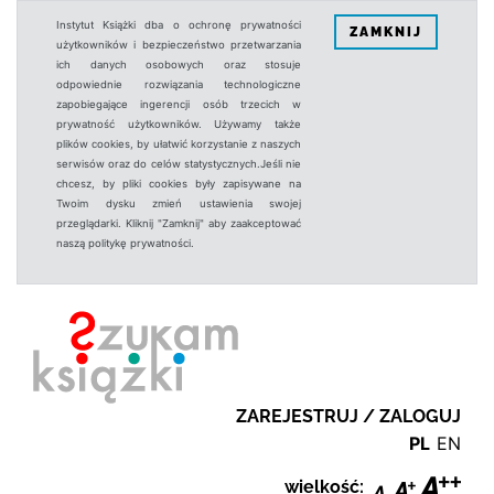
Instytut Książki dba o ochronę prywatności
ZAMKNIJ
użytkowników i bezpieczeństwo przetwarzania
ich danych osobowych oraz stosuje
odpowiednie rozwiązania technologiczne
zapobiegające ingerencji osób trzecich w
prywatność użytkowników. Używamy także
plików cookies, by ułatwić korzystanie z naszych
serwisów oraz do celów statystycznych.Jeśli nie
chcesz, by pliki cookies były zapisywane na
Twoim dysku zmień ustawienia swojej
przeglądarki. Kliknij "Zamknij" aby zaakceptować
naszą politykę prywatności.
ZAREJESTRUJ / ZALOGUJ
PL
EN
wielkość: