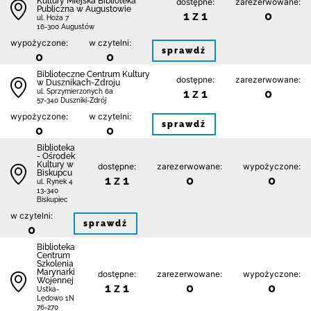
Kultury Miejska Biblioteka
dostępne:
zarezerwowane:
Publiczna w Augustowie
1 z 1
0
ul. Hoża 7
16-300 Augustów
wypożyczone:
w czytelni:
sprawdź
0
0
Biblioteczne Centrum Kultury
dostępne:
zarezerwowane:
w Dusznikach-Zdroju
1 z 1
0
ul. Sprzymierzonych 6a
57-340 Duszniki-Zdrój
wypożyczone:
w czytelni:
sprawdź
0
0
Biblioteka
- Ośrodek
Kultury w
dostępne:
zarezerwowane:
wypożyczone:
Biskupcu
1 z 1
0
0
ul. Rynek 4
13-340
Biskupiec
w czytelni:
sprawdź
0
Biblioteka
Centrum
Szkolenia
Marynarki
dostępne:
zarezerwowane:
wypożyczone:
Wojennej
1 z 1
0
0
Ustka-
Lędowo 1N
76-270