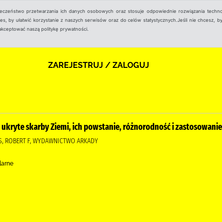
ieczeństwo przetwarzania ich danych osobowych oraz stosuje odpowiednie rozwiązania techno
, by ułatwić korzystanie z naszych serwisów oraz do celów statystycznych.Jeśli nie chcesz, by
aakceptować naszą politykę prywatności.
ZAREJESTRUJ / ZALOGUJ
j ukryte skarby Ziemi, ich powstanie, różnorodność i zastosowanie
ES, ROBERT F, WYDAWNICTWO ARKADY
larne