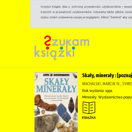
Instytut Książki dba o ochronę prywatności użytkowników i bezp
trzecich w prywatność użytkowników. Używamy także plików cookies
dysku zmień ustawienia swojej przeglądarki. Kliknij "Zamknij" aby z
Skały, minerały : [pozna
MACHALSKI, MARCIN TŁ., SYM
Rok wydania: 1991
Minerały, Wydawnictwa popu