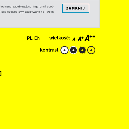
logiczne zapobiegające ingerencji osób
ZAMKNIJ
 pliki cookies były zapisywane na Twoim
PL
EN
wielkość:
kontrast:
]