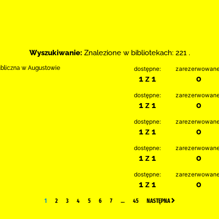
Wyszukiwanie:
Znalezione w bibliotekach: 221 .
ubliczna w Augustowie
dostępne:
zarezerwowane
1 z 1
0
dostępne:
zarezerwowane
1 z 1
0
dostępne:
zarezerwowane
1 z 1
0
dostępne:
zarezerwowane
1 z 1
0
dostępne:
zarezerwowane
1 z 1
0
1
2
3
4
5
6
7
…
45
NASTĘPNA