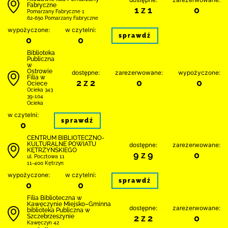
Fabryczne
1 z 1
0
Pomarzany Fabryczne 1
62-650 Pomarzany Fabryczne
wypożyczone:
w czytelni:
sprawdź
0
0
Biblioteka
Publiczna
w
Ostrowie
dostępne:
zarezerwowane:
wypożyczone:
Filia w
2 z 2
0
0
Ociece
Ocieka 343
39-104
Ocieka
w czytelni:
sprawdź
0
CENTRUM BIBLIOTECZNO-
KULTURALNE POWIATU
dostępne:
zarezerwowane:
KĘTRZYŃSKIEGO
9 z 9
0
ul. Pocztowa 11
11-400 Kętrzyn
wypożyczone:
w czytelni:
sprawdź
0
0
Filia Biblioteczna w
Kawęczynie Miejsko–Gminna
dostępne:
zarezerwowane:
biblioteka Publiczna w
Szczebrzeszynie
2 z 2
0
Kawęczyn 42