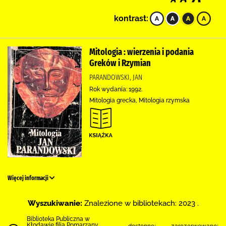
kontrast:
Mitologia : wierzenia i podania
Greków i Rzymian
PARANDOWSKI, JAN
Rok wydania: 1992.
Mitologia grecka, Mitologia rzymska
Więcej informacji
Wyszukiwanie:
Znalezione w bibliotekach: 2023 .
Biblioteka Publiczna w
Kłodawie filia Pomarzany
dostępne:
zarezerwowane: