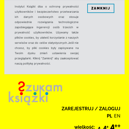
Instytut Książki dba o ochronę prywatności
ZAMKNIJ
użytkowników i bezpieczeństwo przetwarzania
ich danych osobowych oraz stosuje
odpowiednie rozwiązania technologiczne
zapobiegające ingerencji osób trzecich w
prywatność użytkowników. Używamy także
plików cookies, by ułatwić korzystanie z naszych
serwisów oraz do celów statystycznych.Jeśli nie
chcesz, by pliki cookies były zapisywane na
Twoim dysku zmień ustawienia swojej
przeglądarki. Kliknij "Zamknij" aby zaakceptować
naszą politykę prywatności.
ZAREJESTRUJ / ZALOGUJ
PL
EN
wielkość: