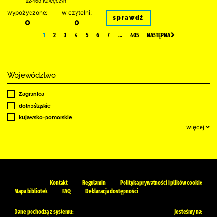
22-460 Kawęczyn
wypożyczone:
w czytelni:
sprawdź
0
0
1
2
3
4
5
6
7
…
405
NASTĘPNA
Województwo
Zagranica
dolnośląskie
kujawsko-pomorskie
więcej
Kontakt
Regulamin
Polityka prywatności i plików cookie
Mapa bibliotek
FAQ
Deklaracja dostępności
Dane pochodzą z systemu:
Jesteśmy na: