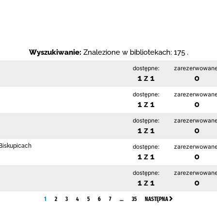
Wyszukiwanie:
Znalezione w bibliotekach: 175 .
dostępne:
zarezerwowane
1 z 1
0
dostępne:
zarezerwowane
1 z 1
0
dostępne:
zarezerwowane
1 z 1
0
 Biskupicach
dostępne:
zarezerwowane
1 z 1
0
dostępne:
zarezerwowane
1 z 1
0
1
2
3
4
5
6
7
…
35
NASTĘPNA