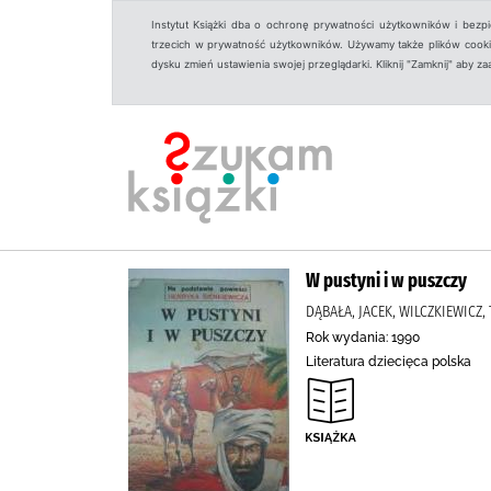
Instytut Książki dba o ochronę prywatności użytkowników i bezp
trzecich w prywatność użytkowników. Używamy także plików cookies
dysku zmień ustawienia swojej przeglądarki. Kliknij "Zamknij" aby z
W pustyni i w puszczy
DĄBAŁA, JACEK, WILCZKIEWICZ,
Rok wydania: 1990
Literatura dziecięca polska