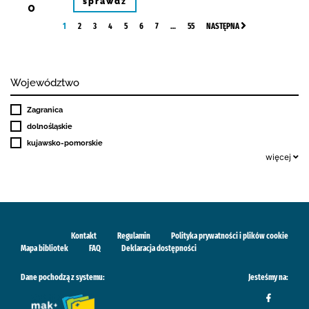
sprawdź
0
1
2
3
4
5
6
7
…
55
NASTĘPNA
Województwo
Zagranica
dolnośląskie
kujawsko-pomorskie
więcej
Kontakt
Regulamin
Polityka prywatności i plików cookie
Mapa bibliotek
FAQ
Deklaracja dostępności
Dane pochodzą z systemu:
Jesteśmy na: