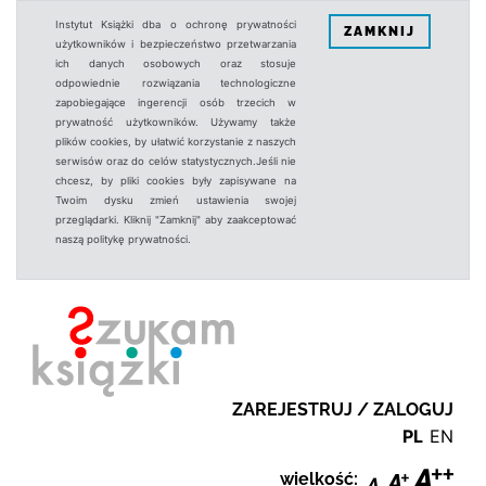
Instytut Książki dba o ochronę prywatności
ZAMKNIJ
użytkowników i bezpieczeństwo przetwarzania
ich danych osobowych oraz stosuje
odpowiednie rozwiązania technologiczne
zapobiegające ingerencji osób trzecich w
prywatność użytkowników. Używamy także
plików cookies, by ułatwić korzystanie z naszych
serwisów oraz do celów statystycznych.Jeśli nie
chcesz, by pliki cookies były zapisywane na
Twoim dysku zmień ustawienia swojej
przeglądarki. Kliknij "Zamknij" aby zaakceptować
naszą politykę prywatności.
ZAREJESTRUJ / ZALOGUJ
PL
EN
wielkość: