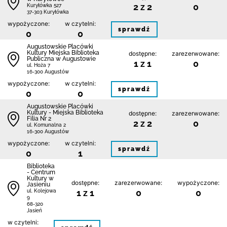
2 z 2
0
Kuryłówka 527
37-303 Kuryłówka
wypożyczone:
w czytelni:
sprawdź
0
0
Augustowskie Placówki
Kultury Miejska Biblioteka
dostępne:
zarezerwowane:
Publiczna w Augustowie
1 z 1
0
ul. Hoża 7
16-300 Augustów
wypożyczone:
w czytelni:
sprawdź
0
0
Augustowskie Placówki
Kultury - Miejska Biblioteka
dostępne:
zarezerwowane:
Filia Nr 2
2 z 2
0
ul. Komunalna 2
16-300 Augustów
wypożyczone:
w czytelni:
sprawdź
0
1
Biblioteka
- Centrum
Kultury w
dostępne:
zarezerwowane:
wypożyczone:
Jasieniu
1 z 1
0
0
ul. Kolejowa
9
68-320
Jasień
w czytelni: