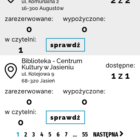
ul. Komunalna 2
16-300 Augustów
zarezerwowane:
wypożyczone:
0
0
w czytelni:
sprawdź
1
Biblioteka - Centrum
dostępne:
Kultury w Jasieniu
1 z 1
ul. Kolejowa 9
68-320 Jasień
zarezerwowane:
wypożyczone:
0
0
w czytelni:
sprawdź
0
1
2
3
4
5
6
7
…
55
NASTĘPNA