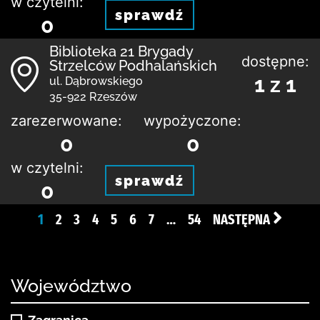
w czytelni:
sprawdź
0
Biblioteka 21 Brygady
dostępne:
Strzelców Podhalańskich
1 z 1
ul. Dąbrowskiego
35-922 Rzeszów
zarezerwowane:
wypożyczone:
0
0
w czytelni:
sprawdź
0
1
2
3
4
5
6
7
…
54
NASTĘPNA
Województwo