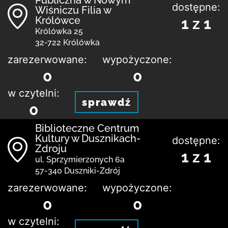
dostępne:
Wiśniczu Filia w
Królówce
1 z 1
Królówka 25
32-722 Królówka
zarezerwowane:
wypożyczone:
0
0
w czytelni:
sprawdź
0
Biblioteczne Centrum
Kultury w Dusznikach-
dostępne:
Zdroju
1 z 1
ul. Sprzymierzonych 6a
57-340 Duszniki-Zdrój
zarezerwowane:
wypożyczone:
0
0
w czytelni: