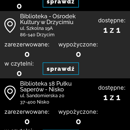
sprawdź
0
Biblioteka - Ośrodek
dostępne:
Kultury w Drzycimiu
1 z 1
ul. Szkolna 19A
86-140 Drzycim
zarezerwowane:
wypożyczone:
0
0
w czytelni:
sprawdź
0
Biblioteka 18 Pułku
dostępne:
Saperów - Nisko
1 z 1
ul. Sandomierska 20
37-400 Nisko
zarezerwowane:
wypożyczone:
0
0