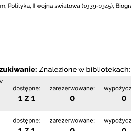
izm, Polityka, II wojna światowa (1939-1945), Biog
zukiwanie:
Znalezione w bibliotekach: 
w
dostępne:
zarezerwowane:
wypożycz
1 z 1
0
0
dostępne:
zarezerwowane:
wypożycz
1 z 1
0
0