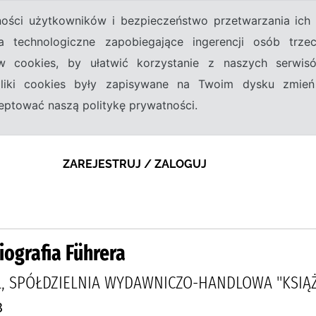
tności użytkowników i bezpieczeństwo przetwarzania ic
a technologiczne zapobiegające ingerencji osób trz
w cookies, by ułatwić korzystanie z naszych serwi
 pliki cookies były zapisywane na Twoim dysku zmień
kceptować naszą politykę prywatności.
ZAREJESTRUJ / ZALOGUJ
biografia Führera
, SPÓŁDZIELNIA WYDAWNICZO-HANDLOWA "KSIĄŻ
8