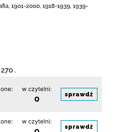
rafia, 1901-2000, 1918-1939, 1939-
270 .
one:
w czytelni:
sprawdź
0
one:
w czytelni:
sprawdź
0