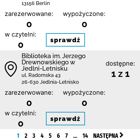
13156 Berlin
zarezerwowane:
wypożyczone:
0
0
w czytelni:
sprawdź
0
Biblioteka im. Jerzego
Drewnowskiego w
dostępne:
Jedlni-Letnisku
1 z 1
ul. Radomska 43
26-630 Jedlnia-Letnisko
zarezerwowane:
wypożyczone:
0
0
w czytelni:
sprawdź
0
1
2
3
4
5
6
7
…
14
NASTĘPNA