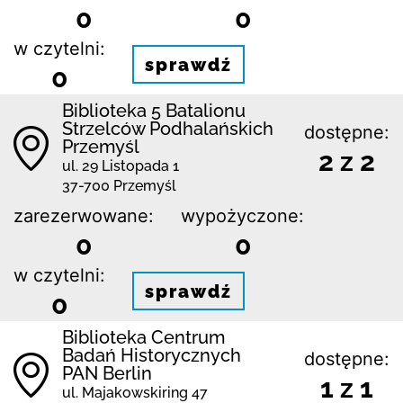
0
0
w czytelni:
sprawdź
0
Biblioteka 5 Batalionu
Strzelców Podhalańskich
dostępne:
Przemyśl
2 z 2
ul. 29 Listopada 1
37-700 Przemyśl
zarezerwowane:
wypożyczone:
0
0
w czytelni:
sprawdź
0
Biblioteka Centrum
Badań Historycznych
dostępne:
PAN Berlin
1 z 1
ul. Majakowskiring 47