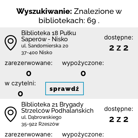
Wyszukiwanie:
Znalezione w
bibliotekach: 69 .
Biblioteka 18 Pułku
dostępne:
Saperów - Nisko
2 z 2
ul. Sandomierska 20
37-400 Nisko
zarezerwowane:
wypożyczone:
0
0
w czytelni:
sprawdź
0
Biblioteka 21 Brygady
dostępne:
Strzelców Podhalańskich
2 z 2
ul. Dąbrowskiego
35-922 Rzeszów
zarezerwowane:
wypożyczone: