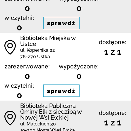
0
0
w czytelni:
sprawdź
0
Biblioteka Miejska w
dostępne:
Ustce
1 z 1
ul. Kopernika 22
76-270 Ustka
zarezerwowane:
wypożyczone:
0
0
w czytelni:
sprawdź
0
Biblioteka Publiczna
Gminy Ełk z siedzibą w
dostępne:
Nowej Wsi Ełckiej
1 z 1
ul. Małeckich 30
19-300 Nowa Wieś Ełcka