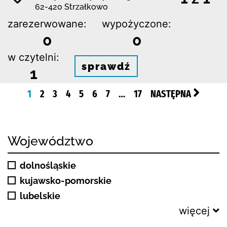
62-420 Strzałkowo
zarezerwowane:
wypożyczone:
0
0
w czytelni:
sprawdź
1
1
2
3
4
5
6
7
…
17
NASTĘPNA
Województwo
dolnośląskie
kujawsko-pomorskie
lubelskie
więcej