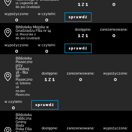
1 z 1
0
ul. Legionów 28
86-300 Grudziądz
wypożyczone:
w czytelni:
sprawdź
0
0
Biblioteka Miejska w
dostępne:
zarezerwowane:
Grudziądzu Filia nr 14
1 z 1
0
ul. Mazurska 2
86-300 Grudziądz
wypożyczone:
w czytelni:
sprawdź
0
0
Biblioteka
Piaseczno
przy
Szkolnej
18 - filia
dostępne:
zarezerwowane:
wypożyczone:
BP
1 z 1
0
0
Piaseczno
ul. Szkolna
18
05-500
Piaseczno
w czytelni:
sprawdź
0
Biblioteka
Publiczna
Gminy
Biała
dostępne:
zarezerwowane:
wypożyczone:
Piska Filia