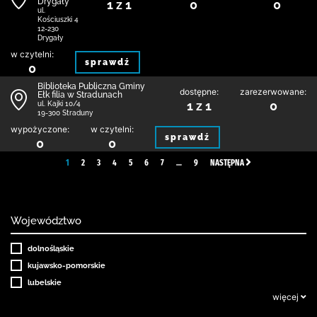
Drygały
1 z 1
0
0
ul.
Kościuszki 4
12-230
Drygały
w czytelni:
sprawdź
0
Biblioteka Publiczna Gminy
dostępne:
zarezerwowane:
Ełk filia w Stradunach
1 z 1
0
ul. Kajki 10/4
19-300 Straduny
wypożyczone:
w czytelni:
sprawdź
0
0
1
2
3
4
5
6
7
…
9
NASTĘPNA
Województwo
dolnośląskie
kujawsko-pomorskie
lubelskie
więcej