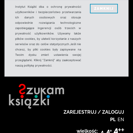
Instytut Książki dba o ochronę prywatności
ZAMKNIJ
użytkowników i bezpieczeństwo przetwarzania
ich danych osobowych oraz stosuje
odpowiednie rozwiązania technologiczne
zapobiegające ingerencji osób trzecich w
prywatność użytkowników. Używamy także
plików cookies, by ułatwić korzystanie z naszych
serwisów oraz do celów statystycznych.Jeśli nie
chcesz, by pliki cookies były zapisywane na
Twoim dysku zmień ustawienia swojej
przeglądarki. Kliknij "Zamknij" aby zaakceptować
naszą politykę prywatności.
ZAREJESTRUJ / ZALOGUJ
PL
EN
wielkość: