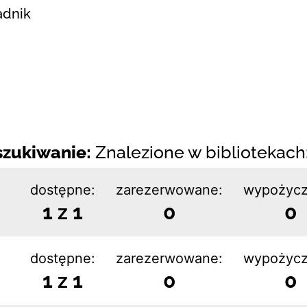
adnik
zukiwanie:
Znalezione w bibliotekach:
dostępne:
zarezerwowane:
wypożycz
1 z 1
0
0
dostępne:
zarezerwowane:
wypożycz
1 z 1
0
0