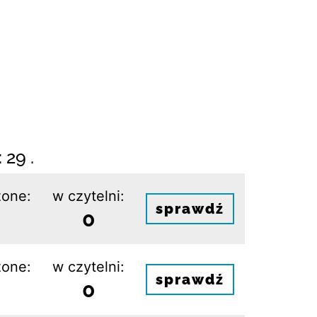
 29 .
one:
w czytelni:
sprawdź
0
one:
w czytelni:
sprawdź
0