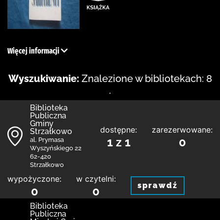
Więcej informacji
Wyszukiwanie:
Znalezione w bibliotekach: 8
.
Biblioteka
Publiczna
Gminy
dostępne:
zarezerwowane:
Strzałkowo
1 z 1
0
al. Prymasa
Wyszyńskiego 22
62-420
Strzałkowo
wypożyczone:
w czytelni:
sprawdź
0
0
Biblioteka
Publiczna