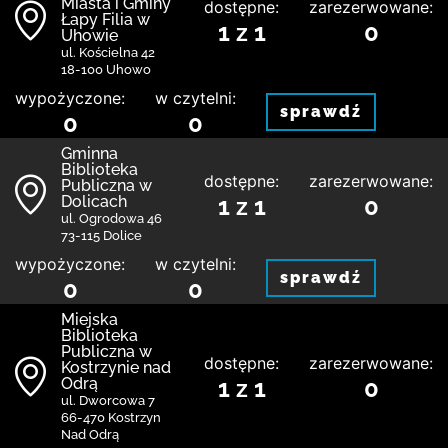
Miasta i Gminy
dostępne:
zarezerwowane:
Łapy Filia w
1 z 1
0
Uhowie
ul. Kościelna 42
18-100 Uhowo
wypożyczone:
w czytelni:
sprawdź
0
0
Gminna
Biblioteka
dostępne:
zarezerwowane:
Publiczna w
Dolicach
1 z 1
0
ul. Ogrodowa 46
73-115 Dolice
wypożyczone:
w czytelni:
sprawdź
0
0
Miejska
Biblioteka
Publiczna w
dostępne:
zarezerwowane:
Kostrzynie nad
Odrą
1 z 1
0
ul. Dworcowa 7
66-470 Kostrzyn
Nad Odrą