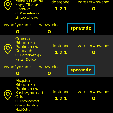
Miasta i Gminy
dostępne:
zarezerwowane:
Łapy Filia w
1 z 1
0
Uhowie
ul. Kościelna 42
18-100 Uhowo
wypożyczone:
w czytelni:
sprawdź
0
0
Gminna
Biblioteka
dostępne:
zarezerwowane:
Publiczna w
Dolicach
1 z 1
0
ul. Ogrodowa 46
73-115 Dolice
wypożyczone:
w czytelni:
sprawdź
0
0
Miejska
Biblioteka
Publiczna w
dostępne:
zarezerwowane:
Kostrzynie nad
Odrą
1 z 1
0
ul. Dworcowa 7
66-470 Kostrzyn
Nad Odrą