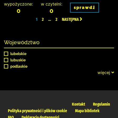
wypożyczone:
w czytelni:
sprawdź
0
0
1
2
…
2
NASTĘPNA
Województwo
lubelskie
lubuskie
podlaskie
więcej
Kontakt
Regulamin
Polityka prywatności i plików cookie
Mapa bibliotek
FAQ
Deklaracja dostępności