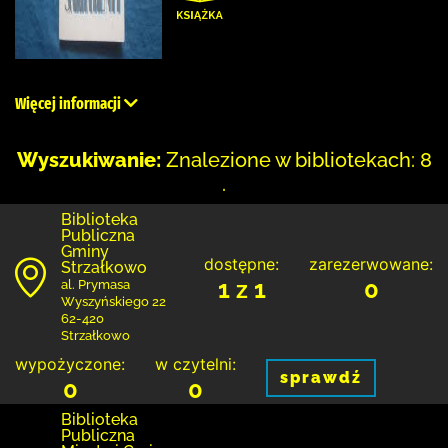
Więcej informacji
Wyszukiwanie:
Znalezione w bibliotekach: 8
.
Biblioteka
Publiczna
Gminy
dostępne:
zarezerwowane:
Strzałkowo
1 z 1
0
al. Prymasa
Wyszyńskiego 22
62-420
Strzałkowo
wypożyczone:
w czytelni:
sprawdź
0
0
Biblioteka
Publiczna