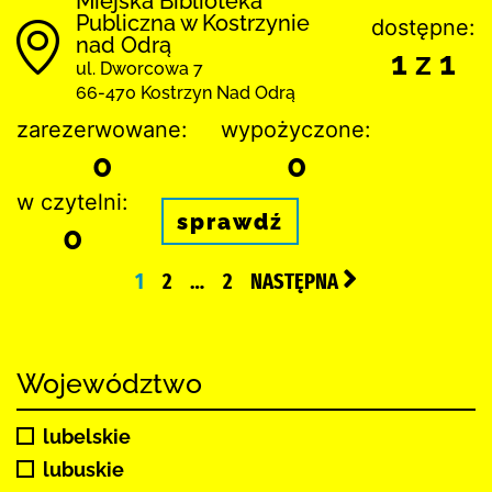
Miejska Biblioteka
Publiczna w Kostrzynie
dostępne:
nad Odrą
1 z 1
ul. Dworcowa 7
66-470 Kostrzyn Nad Odrą
zarezerwowane:
wypożyczone:
0
0
w czytelni:
sprawdź
0
1
2
…
2
NASTĘPNA
Województwo
lubelskie
lubuskie