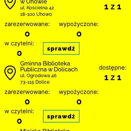
w Uhowie
1 z 1
ul. Kościelna 42
18-100 Uhowo
zarezerwowane:
wypożyczone:
0
0
w czytelni:
sprawdź
0
Gminna Biblioteka
dostępne:
Publiczna w Dolicach
1 z 1
ul. Ogrodowa 46
73-115 Dolice
zarezerwowane:
wypożyczone:
0
0
w czytelni:
sprawdź
0