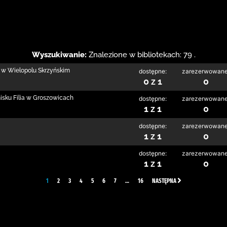
Wyszukiwanie:
Znalezione w bibliotekach: 79 .
 w Wielopolu Skrzyńskim
dostępne:
zarezerwowane
0 z 1
0
isku Filia w Groszowicach
dostępne:
zarezerwowane
1 z 1
0
dostępne:
zarezerwowane
1 z 1
0
dostępne:
zarezerwowane
1 z 1
0
1
2
3
4
5
6
7
…
16
NASTĘPNA