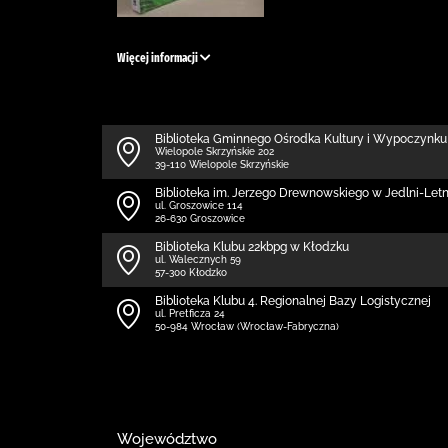
Więcej informacji
Biblioteka Gminnego Ośrodka Kultury i Wypoczynku
Wielopole Skrzyńskie 202
39-110 Wielopole Skrzyńskie
Biblioteka im. Jerzego Drewnowskiego w Jedlni-Letn
ul. Groszowice 114
26-630 Groszowice
Biblioteka Klubu 22kbpg w Kłodzku
ul. Walecznych 59
57-300 Kłodzko
Biblioteka Klubu 4. Regionalnej Bazy Logistycznej
ul. Pretficza 24
50-984 Wrocław (Wrocław-Fabryczna)
Województwo