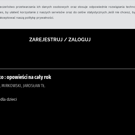
ieczeństwo przetwarzania ich danych osobowych oraz stosuje odpowiednie rozwiązania techno
, by ułatwić korzystanie z naszych serwisów oraz do celów statystycznych.Jeśli nie chcesz, by
aakceptować naszą politykę prywatności.
ZAREJESTRUJ / ZALOGUJ
ko : opowieści na cały rok
, MIRKOWSKI, JAROSŁAW TŁ.
dla dzieci