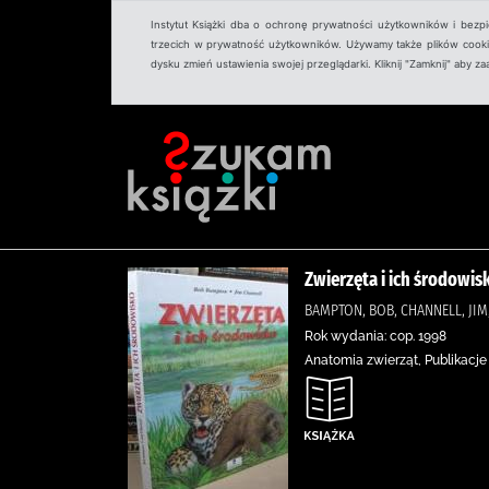
Instytut Książki dba o ochronę prywatności użytkowników i bezp
trzecich w prywatność użytkowników. Używamy także plików cookies
dysku zmień ustawienia swojej przeglądarki. Kliknij "Zamknij" aby z
Zwierzęta i ich środowis
BAMPTON, BOB, CHANNELL, JIM
Rok wydania: cop. 1998
Anatomia zwierząt, Publikacje 