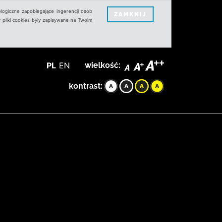
logiczne zapobiegające ingerencji osób
ZAMKNIJ
 pliki cookies były zapisywane na Twoim
PL
EN
wielkość:
kontrast: