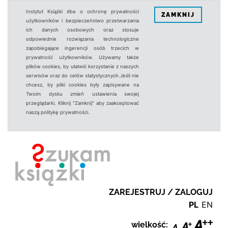
Instytut Książki dba o ochronę prywatności
ZAMKNIJ
użytkowników i bezpieczeństwo przetwarzania
ich danych osobowych oraz stosuje
odpowiednie rozwiązania technologiczne
zapobiegające ingerencji osób trzecich w
prywatność użytkowników. Używamy także
plików cookies, by ułatwić korzystanie z naszych
serwisów oraz do celów statystycznych.Jeśli nie
chcesz, by pliki cookies były zapisywane na
Twoim dysku zmień ustawienia swojej
przeglądarki. Kliknij "Zamknij" aby zaakceptować
naszą politykę prywatności.
ZAREJESTRUJ / ZALOGUJ
PL
EN
wielkość: