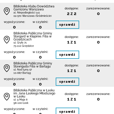
Biblioteka Klubu Dowództwa
dostępne:
zarezerwowane:
Garnizonu Warszawa
2 z 2
0
al. Niepodległości 141
02-570 Warszawa (Śródmieście)
wypożyczone:
w czytelni:
sprawdź
0
0
Biblioteka Publiczna Gminy
Stargard w Klępinie. Filia w
dostępne:
zarezerwowane:
Grzędzicach
1 z 1
0
ul. Gryfa 71
73-110 Grzędzice
wypożyczone:
w czytelni:
sprawdź
0
0
Biblioteka Publiczna Gminy
dostępne:
zarezerwowane:
Stawiguda Filia w Bartągu
1 z 1
0
ul. Nad Łyną 57
10-687 Bartąg
wypożyczone:
w czytelni:
sprawdź
0
0
Biblioteka Publiczna w Łasku
im. Jana Łaskiego Młodszego
dostępne:
zarezerwowane:
w Łasku
1 z 1
0
ul. 9 Maja 6
98-100 Łask
wypożyczone:
w czytelni:
sprawdź
0
0