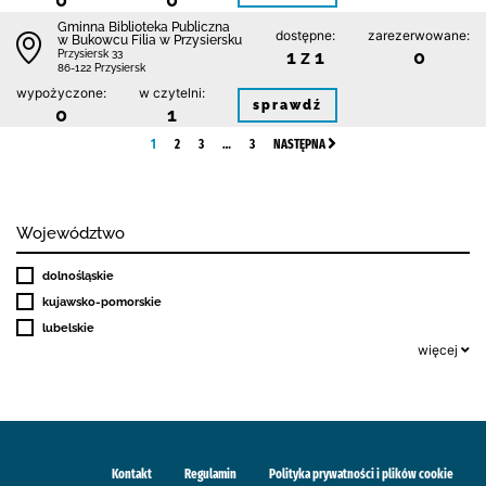
Gminna Biblioteka Publiczna
dostępne:
zarezerwowane:
w Bukowcu Filia w Przysiersku
1 z 1
0
Przysiersk 33
86-122 Przysiersk
wypożyczone:
w czytelni:
sprawdź
0
1
1
2
3
…
3
NASTĘPNA
Województwo
dolnośląskie
kujawsko-pomorskie
lubelskie
więcej
Kontakt
Regulamin
Polityka prywatności i plików cookie