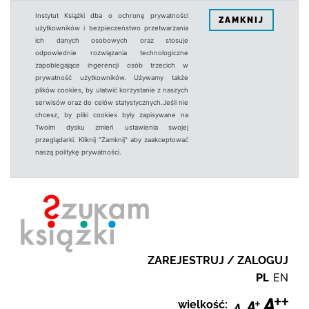
Instytut Książki dba o ochronę prywatności
ZAMKNIJ
użytkowników i bezpieczeństwo przetwarzania
ich danych osobowych oraz stosuje
odpowiednie rozwiązania technologiczne
zapobiegające ingerencji osób trzecich w
prywatność użytkowników. Używamy także
plików cookies, by ułatwić korzystanie z naszych
serwisów oraz do celów statystycznych.Jeśli nie
chcesz, by pliki cookies były zapisywane na
Twoim dysku zmień ustawienia swojej
przeglądarki. Kliknij "Zamknij" aby zaakceptować
naszą politykę prywatności.
ZAREJESTRUJ / ZALOGUJ
PL
EN
wielkość: