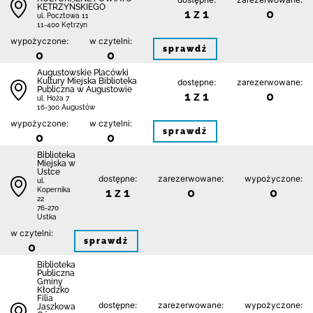
KĘTRZYŃSKIEGO
1 z 1
0
ul. Pocztowa 11
11-400 Kętrzyn
wypożyczone:
w czytelni:
sprawdź
0
0
Augustowskie Placówki
Kultury Miejska Biblioteka
dostępne:
zarezerwowane:
Publiczna w Augustowie
1 z 1
0
ul. Hoża 7
16-300 Augustów
wypożyczone:
w czytelni:
sprawdź
0
0
Biblioteka
Miejska w
Ustce
dostępne:
zarezerwowane:
wypożyczone:
ul.
1 z 1
0
0
Kopernika
22
76-270
Ustka
w czytelni:
sprawdź
0
Biblioteka
Publiczna
Gminy
Kłodzko
Filia
dostępne:
zarezerwowane:
wypożyczone:
Jaszkowa