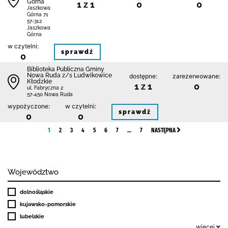
Górna
1 z 1
0
0
Jaszkowa
Górna 71
57-312
Jaszkowa
Górna
w czytelni:
sprawdź
0
Biblioteka Publiczna Gminy
Nowa Ruda z/s Ludwikowice
dostępne:
zarezerwowane:
Kłodzkie
1 z 1
0
ul. Fabryczna 2
57-450 Nowa Ruda
wypożyczone:
w czytelni:
sprawdź
0
0
1
2
3
4
5
6
7
…
7
NASTĘPNA
Województwo
dolnośląskie
kujawsko-pomorskie
lubelskie
więcej