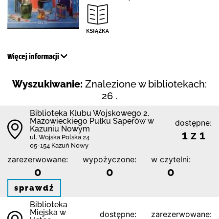
Więcej informacji
Wyszukiwanie:
Znalezione w bibliotekach:
26 .
Biblioteka Klubu Wojskowego 2.
Mazowieckiego Pułku Saperów w
dostępne:
Kazuniu Nowym
1 z 1
ul. Wojska Polska 24
05-154 Kazuń Nowy
zarezerwowane:
wypożyczone:
w czytelni:
0
0
0
sprawdź
Biblioteka
Miejska w
dostępne:
zarezerwowane: