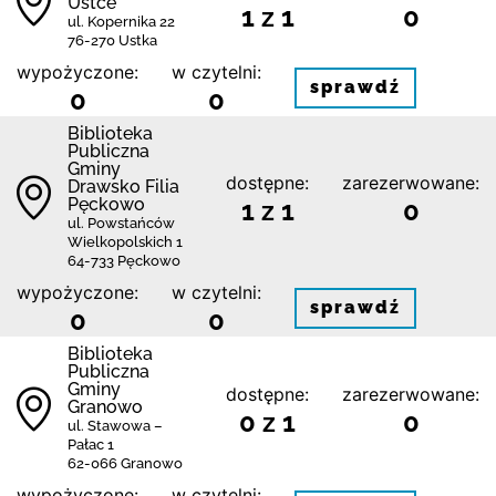
Ustce
1 z 1
0
ul. Kopernika 22
76-270 Ustka
wypożyczone:
w czytelni:
sprawdź
0
0
Biblioteka
Publiczna
Gminy
dostępne:
zarezerwowane:
Drawsko Filia
Pęckowo
1 z 1
0
ul. Powstańców
Wielkopolskich 1
64-733 Pęckowo
wypożyczone:
w czytelni:
sprawdź
0
0
Biblioteka
Publiczna
Gminy
dostępne:
zarezerwowane:
Granowo
0 z 1
0
ul. Stawowa –
Pałac 1
62-066 Granowo
wypożyczone:
w czytelni: