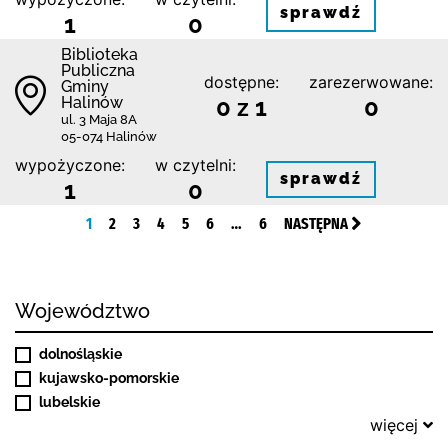
sprawdź
1
0
Biblioteka
Publiczna
dostępne:
zarezerwowane:
Gminy
Halinów
0 z 1
0
ul. 3 Maja 8A
05-074 Halinów
wypożyczone:
w czytelni:
sprawdź
1
0
1
2
3
4
5
6
…
6
NASTĘPNA
Województwo
dolnośląskie
kujawsko-pomorskie
lubelskie
więcej