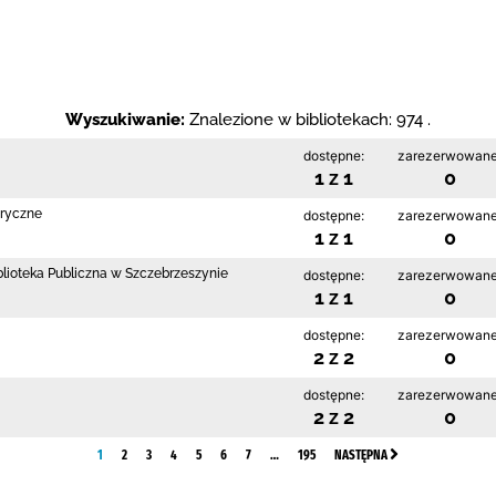
Wyszukiwanie:
Znalezione w bibliotekach: 974 .
dostępne:
zarezerwowane
1 z 1
0
bryczne
dostępne:
zarezerwowane
1 z 1
0
blioteka Publiczna w Szczebrzeszynie
dostępne:
zarezerwowane
1 z 1
0
dostępne:
zarezerwowane
2 z 2
0
dostępne:
zarezerwowane
2 z 2
0
1
2
3
4
5
6
7
…
195
NASTĘPNA