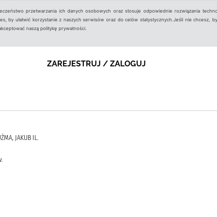
ieczeństwo przetwarzania ich danych osobowych oraz stosuje odpowiednie rozwiązania techno
, by ułatwić korzystanie z naszych serwisów oraz do celów statystycznych.Jeśli nie chcesz, by
aakceptować naszą politykę prywatności.
ZAREJESTRUJ / ZALOGUJ
ŹMA, JAKUB IL.
.