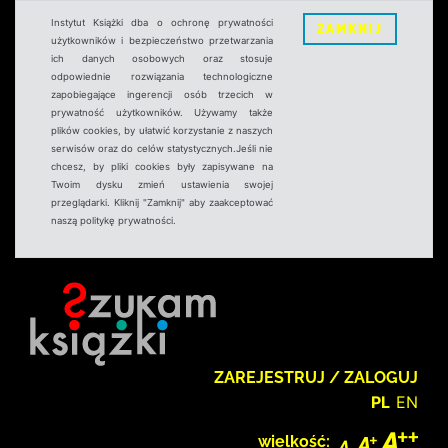
Instytut Książki dba o ochronę prywatności
ZAMKNIJ
użytkowników i bezpieczeństwo przetwarzania
ich danych osobowych oraz stosuje
odpowiednie rozwiązania technologiczne
zapobiegające ingerencji osób trzecich w
prywatność użytkowników. Używamy także
plików cookies, by ułatwić korzystanie z naszych
serwisów oraz do celów statystycznych.Jeśli nie
chcesz, by pliki cookies były zapisywane na
Twoim dysku zmień ustawienia swojej
przeglądarki. Kliknij "Zamknij" aby zaakceptować
naszą politykę prywatności.
ZAREJESTRUJ / ZALOGUJ
PL
EN
wielkość: