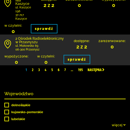
filia
Kaszyce
2 z 2
0
0
ul. Kaszyce
196
37-717
Kaszyce
w czytelni:
sprawdź
0
2 Ośrodek Radioelektroniczny
dostępne:
zarezerwowane:
w Przasnyszu
2 z 2
0
ul. Makowska 69
06-300 Przasnysz
wypożyczone:
w czytelni:
sprawdź
0
0
1
2
3
4
5
6
7
…
195
NASTĘPNA
Województwo
dolnośląskie
kujawsko-pomorskie
lubelskie
więcej