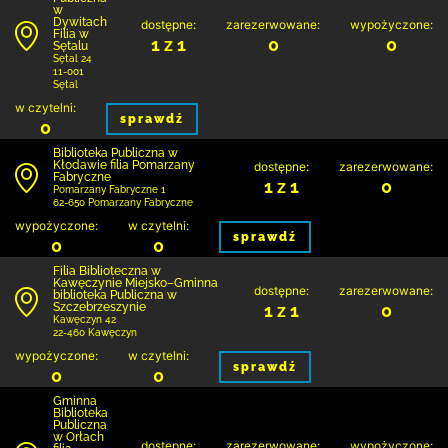
w
Dywitach
dostępne:
zarezerwowane:
wypożyczone:
Filia w
1 z 1
0
0
Sętalu
Sętal 24
11-001
Sętal
w czytelni:
sprawdź
0
Biblioteka Publiczna w
Kłodawie filia Pomarzany
dostępne:
zarezerwowane:
Fabryczne
1 z 1
0
Pomarzany Fabryczne 1
62-650 Pomarzany Fabryczne
wypożyczone:
w czytelni:
sprawdź
0
0
Filia Biblioteczna w
Kawęczynie Miejsko–Gminna
dostępne:
zarezerwowane:
biblioteka Publiczna w
Szczebrzeszynie
1 z 1
0
Kawęczyn 42
22-460 Kawęczyn
wypożyczone:
w czytelni:
sprawdź
0
0
Gminna
Biblioteka
Publiczna
w Orłach
dostępne:
zarezerwowane:
wypożyczone: