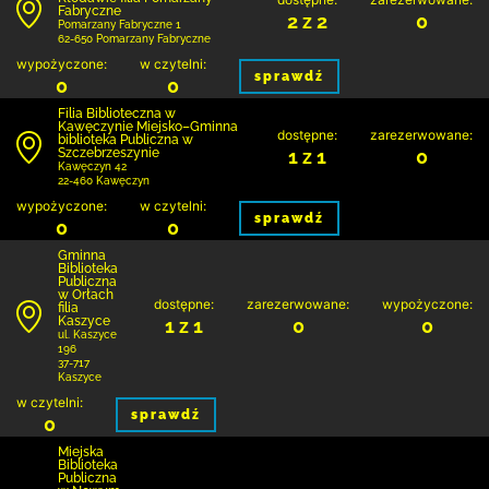
Fabryczne
2 z 2
0
Pomarzany Fabryczne 1
62-650 Pomarzany Fabryczne
wypożyczone:
w czytelni:
sprawdź
0
0
Filia Biblioteczna w
Kawęczynie Miejsko–Gminna
dostępne:
zarezerwowane:
biblioteka Publiczna w
Szczebrzeszynie
1 z 1
0
Kawęczyn 42
22-460 Kawęczyn
wypożyczone:
w czytelni:
sprawdź
0
0
Gminna
Biblioteka
Publiczna
w Orłach
dostępne:
zarezerwowane:
wypożyczone:
filia
Kaszyce
1 z 1
0
0
ul. Kaszyce
196
37-717
Kaszyce
w czytelni:
sprawdź
0
Miejska
Biblioteka
Publiczna