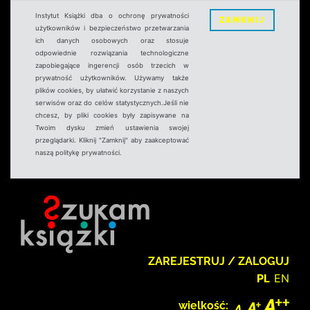
Instytut Książki dba o ochronę prywatności
ZAMKNIJ
użytkowników i bezpieczeństwo przetwarzania
ich danych osobowych oraz stosuje
odpowiednie rozwiązania technologiczne
zapobiegające ingerencji osób trzecich w
prywatność użytkowników. Używamy także
plików cookies, by ułatwić korzystanie z naszych
serwisów oraz do celów statystycznych.Jeśli nie
chcesz, by pliki cookies były zapisywane na
Twoim dysku zmień ustawienia swojej
przeglądarki. Kliknij "Zamknij" aby zaakceptować
naszą politykę prywatności.
ZAREJESTRUJ / ZALOGUJ
PL
EN
wielkość: