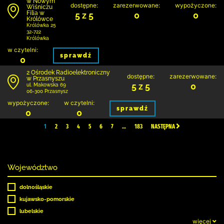
w Nowym
dostępne:
zarezerwowane:
wypożyczone:
Wiśniczu
Filia w
5 z 5
0
0
Królówce
Królówka 25
32-722
Królówka
w czytelni:
sprawdź
0
2 Ośrodek Radioelektroniczny
dostępne:
zarezerwowane:
w Przasnyszu
5 z 5
0
ul. Makowska 69
06-300 Przasnysz
wypożyczone:
w czytelni:
sprawdź
0
0
1
2
3
4
5
6
7
…
183
NASTĘPNA
Województwo
dolnośląskie
kujawsko-pomorskie
lubelskie
więcej