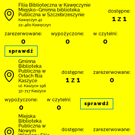
Filia Biblioteczna w Kawęczynie
Miejsko–Gminna biblioteka
dostępne:
Publiczna w Szczebrzeszynie
1 z 1
Kawęczyn 42
22-460 Kawęczyn
zarezerwowane:
wypożyczone:
w czytelni:
0
0
0
sprawdź
Gminna
Biblioteka
Publiczna w
dostępne:
zarezerwowane:
Orłach filia
1 z 1
0
Kaszyce
ul. Kaszyce 196
37-717 Kaszyce
wypożyczone:
w czytelni:
sprawdź
0
0
Miejska
Biblioteka
Publiczna w
dostępne:
zarezerwowane:
Nowym