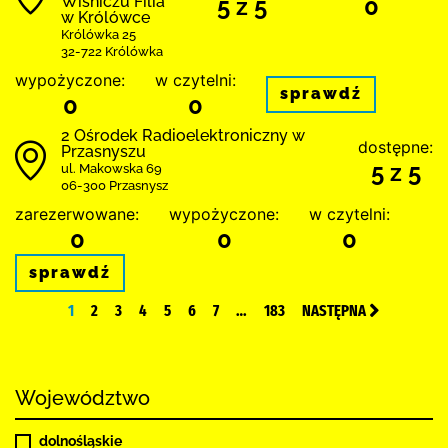
Wiśniczu Filia
5 z 5
0
w Królówce
Królówka 25
32-722 Królówka
wypożyczone:
w czytelni:
sprawdź
0
0
2 Ośrodek Radioelektroniczny w
dostępne:
Przasnyszu
5 z 5
ul. Makowska 69
06-300 Przasnysz
zarezerwowane:
wypożyczone:
w czytelni:
0
0
0
sprawdź
1
2
3
4
5
6
7
…
183
NASTĘPNA
Województwo
dolnośląskie